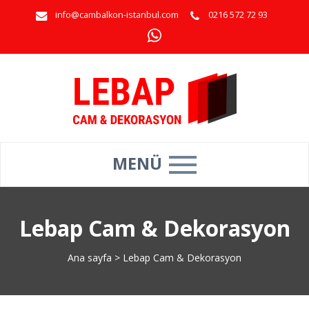
info@cambalkon-istanbul.com
0216 572 72 93
MENÜ
Lebap Cam & Dekorasyon
Ana sayfa
>
Lebap Cam & Dekorasyon