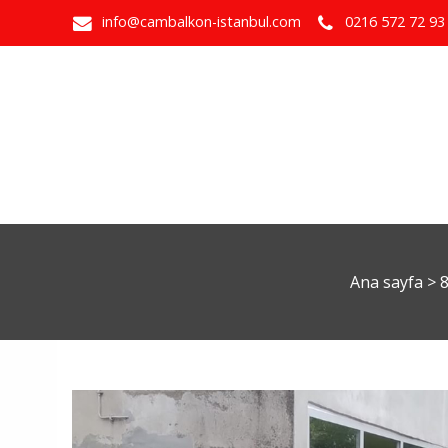
info@cambalkon-istanbul.com
0216 572 72 93
Ana sayfa
>