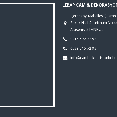
LEBAP CAM & DEKORASYO
İçerenköy Mahallesi.Şükran
Sokak.Hilal Apartmanı.No:4
Ataşehir/İSTANBUL
0216 572 72 93
0539 515 72 93
info@cambalkon-istanbul.