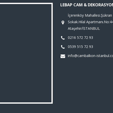
LEBAP CAM & DEKORASYO
İçerenköy Mahallesi.Şükran
Sokak.Hilal Apartmanı.No:4
Ataşehir/İSTANBUL
0216 572 72 93
0539 515 72 93
info@cambalkon-istanbul.