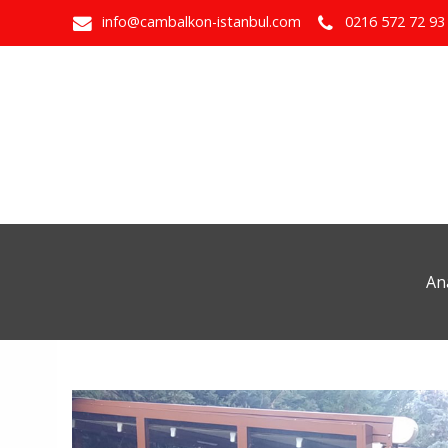
info@cambalkon-istanbul.com
0216 572 72 93
An